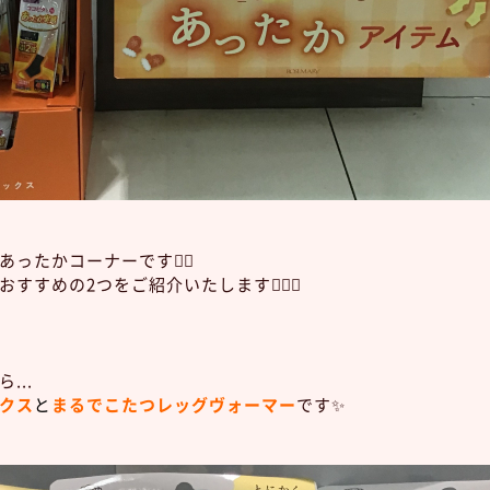
ったかコーナーです❤️‍🔥
すすめの2つをご紹介いたします💁🏼‍♀️
...
クス
と
まるでこたつレッグヴォーマー
です✨