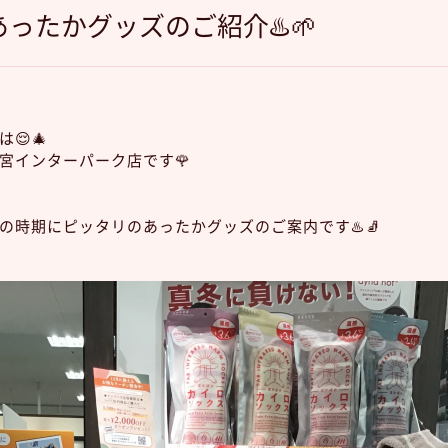
ったかグッズのご紹介♨️🌱
😌🎄
宮インターパーク店です🌹
の時期にピッタリのあったかグッズのご案内です♨️🧦