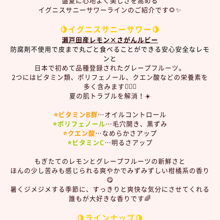
盛夏に心地よく美しさを高める
イグニスサニーサワーラインのご紹介です🌻✨
🍋イグニスサニーサワー🍋
瀬戸田産レモン×さがんルビー
防腐剤不使用で皮まで丸ごと食べることができる安心安全なレモ
ンと
日本で初めて品種登録されたグレープフルーツ。
2つにはビタミン類、ポリフェノール、クエン酸などの栄養素を
多く含みます💁🏻‍♀️
夏の肌トラブルを解消！☀️
⭐️ビタミンB群
…オイルコントロール
⭐️ポリフェノール
…毛穴開き、黒ずみ
⭐️クエン酸
…なめらかさアップ
⭐️ビタミンC
…明るさアップ
もぎたてのレモンとグレープフルーツの新鮮さと
ほんの少し苦みも感じられる爽やかでみずみずしい柑橘系の香り
😋
暑くジメジメする季節に、
すっきりと爽快な気分にさせてくれる
誰もが大好きな香りです🌈
🍋
ラインナップ🍋