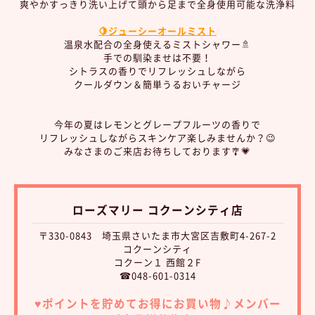
爽やかすっきり洗い上げて頭から足まで全身使用可能な洗浄料
🍋ジューシーオールミスト
温泉水配合の全身使えるミストシャワー🚿
手での馴染ませは不要！
シトラスの香りでリフレッシュしながら
クールダウン＆簡単うるおいチャージ
今年の夏はレモンとグレープフルーツの香りで
リフレッシュしながらスキンケア楽しみませんか？😉
みなさまのご来店お待ちしております🎐💗
ローズマリー コクーンシティ店
〒330-0843 埼玉県さいたま市大宮区吉敷町4-267-2
コクーンシティ
コクーン１ 西館２F
☎048-601-0314
♥︎ポイントを貯めてお得にお買い物♪
メンバー