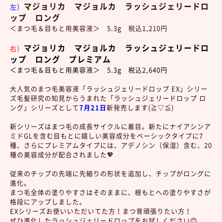
マジョリカ マジョルカ ラッシュジェリードロ
左）
ップ ロング
＜まつ毛＆目もと用美容液＞ 5.3g 税込1,210円
マジョリカ マジョルカ ラッシュジェリードロ
右）
ップ ロング プレミアム
＜まつ毛＆目もと用美容液＞ 5.3g 税込2,640円
大人気のまつ毛美容液「ラッシュジェリードロップ EX」シリー
ズ毛髪研究の知見からうまれた「ラッシュジェリードロップ ロ
ング」シリーズとして
7月21日
新発売します(≧▽≦)
新シリーズはまつ毛の成長サイクルに着目。新たにナイアシンア
ミドGLを含む目もとに嬉しい美容成分をベーシックタイプに7
種、さらにプレミアムタイプには、アデノシン（保湿）含む、20
種の美容成分が配合されました💖
従来のチップの先端に先細りの形状を追加し、チップがロングに
進化。
まつ毛全体の塗りやすさはそのままに、根もとへの塗りやすさが
格段にアップしました。
EXシリーズお使いいただいてた方！まつ育頑張りたい方！
ぜひ進化したラッシュジェリードロップをお試しください😊