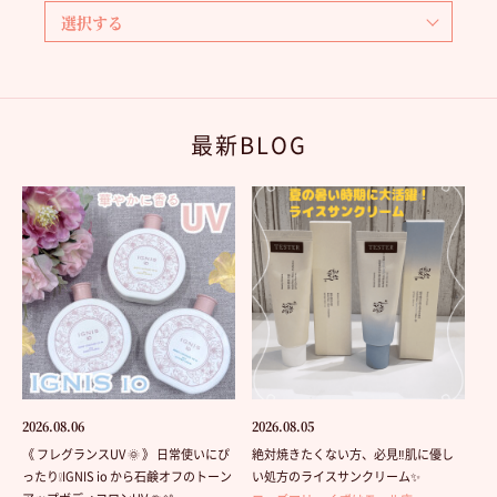
最新BLOG
2026.08.06
2026.08.05
《 フレグランスUV 🌞 》 日常使いにぴ
絶対焼きたくない方、必見‼️肌に優し
ったり❕IGNIS io から石鹸オフのトーン
い処方のライスサンクリーム✨