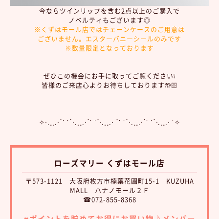
今ならツインリップを含む2点以上のご購入で
ノベルティもございます◎
※くずはモール店ではチェーンケースのご用意は
ございません。エスターバニーシールのみです
※数量限定となっております
ぜひこの機会にお手に取ってご覧ください❕
皆様のご来店心よりお待ちしております🤲🏻
✧⋅.˳˳.⋅ॱ˙ ˙ॱ⋅.˳˳.⋅ॱ˙ ˙ॱᐧ.˳˳.⋅ ॱ˙ ˙ॱ⋅.˳˳.⋅ॱ˙ ˙ॱᐧ.˳˳.⋅ ˙✧
ローズマリー くずはモール店
〒573-1121 大阪府枚方市楠葉花園町15-1 KUZUHA
MALL ハナノモール２Ｆ
☎072-855-8368
♥︎ポイントを貯めてお得にお買い物♪
メンバー