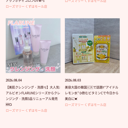
アップボディコロンUV 🪷🫧
ローズマリー くずはモール店
ローズマリー くずはモール店
2026.08.04
2026.08.03
【美肌クレンジング・洗顔🫧】大人気❕
美容大国の韓国🇰🇷で話題‼️“アイドル
アルビオンFLARUNEシリーズからクレ
レモン水”🍋飲むビタミンCで今日から
ンジング・洗顔3品リニューアル発売
美白に💓
🆕💞
ローズマリー くずはモール店
ローズマリー くずはモール店