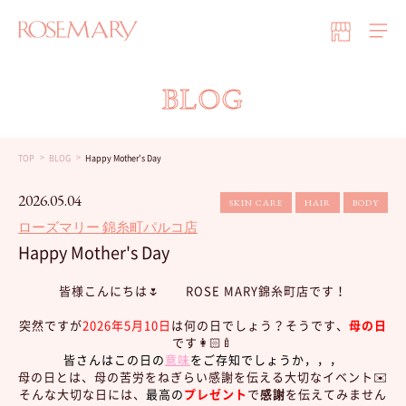
BLOG
TOP
BLOG
Happy Mother's Day
2026.05.04
SKIN CARE
HAIR
BODY
ローズマリー 錦糸町パルコ店
Happy Mother's Day
皆様こんにちは🌷 ROSE MARY錦糸町店です！
突然ですが
2026年5月10日
は何の日でしょう？そうです、
母の日
です👩🏻‍🍼
皆さんはこの日の
意味
をご存知でしょうか，，，
母の日とは、母の苦労をねぎらい感謝を伝える大切なイベント✉️
そんな大切な日には、
最高の
プレゼント
で
感謝
を伝えてみません