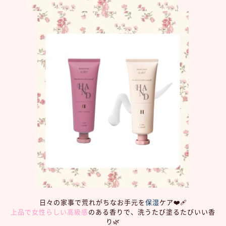
日々の家事で荒れがちなお手元を
保湿
ケア❤️‍🩹
上品で女性らしい高級感
のある香りで、洗うたび塗るたびいい香
り🌿