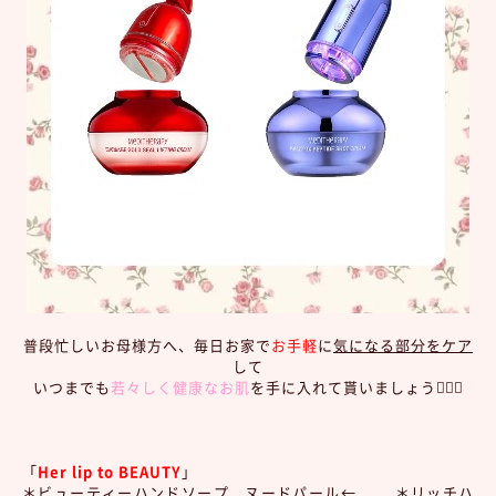
普段忙しいお母様方へ、毎日お家で
お手軽
に
気になる部分をケア
して
いつまでも
若々しく健康なお肌
を手に入れて貰いましょう🧖🏻‍♀️
「
Her lip to BEAUTY
」
＊ビューティーハンドソープ ヌードパール← ＊リッチハ