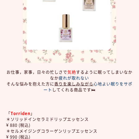
お仕事，家事，日々の忙しさで
気絶
するように眠ってしまいなか
なか
疲れが取れない
そんな悩みを抱えた方に
香りを楽しみながら
心地よい眠りをサポ
ート
してくれる商品です🛌
「
Torriden
」
＊ソリッドインセラミドリップエッセンス
¥ 880 (税込)
＊セルメイジングコラーゲンリップエッセンス
¥ 990 (税込)