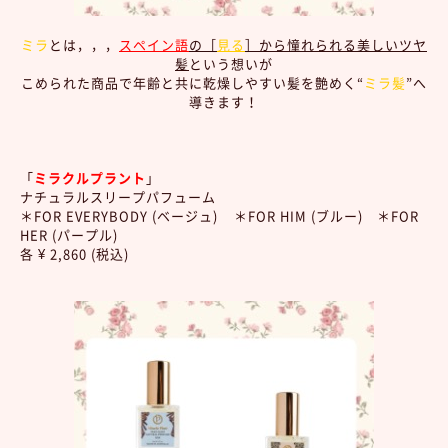
ミラ
とは，，，
スペイン語
の［
見る
］から憧れられる美しいツヤ
髪
という想いが
こめられた商品で年齢と共に乾燥しやすい髪を艶めく“
ミラ髪
”へ
導きます！
「
ミラクルプラント
」
ナチュラルスリープパフューム
＊FOR EVERYBODY (ベージュ) ＊FOR HIM (ブルー) ＊FOR
HER (パープル)
各 ¥ 2,860 (税込)