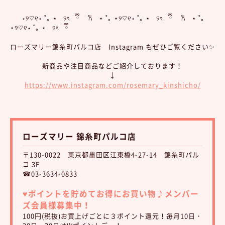
⋆୨♡୧⋆ ˚｡ ⋆ ୨ৎ ྀི 𐙚 ⋆ ˚｡ ⋆୨♡୧⋆ ˚｡ ⋆ ୨ৎ ྀི 𐙚 ⋆ ˚｡
⋆୨♡୧⋆ ˚｡ ⋆ ୨ৎ ྀི
ローズマリー錦糸町パルコ店 Instagram もぜひご覧ください✨
新商品や注目商品などご紹介しております！
↓
https://www.instagram.com/rosemary_kinshicho/
ローズマリー 錦糸町パルコ店
〒130-0022 東京都墨田区江東橋4-27-14 錦糸町パル
コ 3F
☎03-3634-0833
♥︎ポイントを貯めてお得にお買い物♪
メンバー
ズ会員様募集中！
100円(税抜)お買上げごとに３ポイント還元！毎月10日・