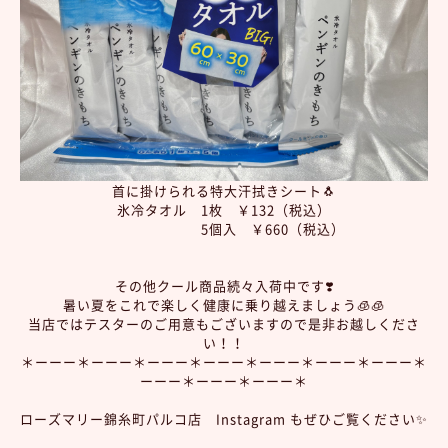
首に掛けられる特大汗拭きシート🐧
氷冷タオル 1枚 ￥132（税込）
5個入 ￥660（税込）
その他クール商品続々入荷中です❣️
暑い夏をこれで楽しく健康に乗り越えましょう🧊🧊
当店ではテスターのご用意もございますので是非お越しくださ
い！！
＊ーーー＊ーーー＊ーーー＊ーーー＊ーーー＊ーーー＊ーーー＊
ーーー＊ーーー＊ーーー＊
ローズマリー錦糸町パルコ店 Instagram もぜひご覧ください✨