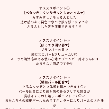
オススメポイント①
【ベタつきにくいサラッとしたオイル❤︎】
みずみずしいちゅるんとした
透け感のある発色で水つや膜を張ったような
ぷるんとした唇を演出できます💧🫧
オススメポイント②
【ぽってり潤い唇❤︎】
プランパー効果で
縦じわカバー&ボリュームUP⤴️
スーッと清涼感のある使い心地でプランパー好きさんには
たまらない商品です🥹🫶
オススメポイント③
【繊細パール配合❤︎】
上品なツヤ感と立体感を演出できます⚪️✨
パール配合により透明感のあるクリアな輝きが
長続きするのも嬉しいポイントです🤭🤍
またこちらの繊細パールなのですがカラーによりパールのお色味
が