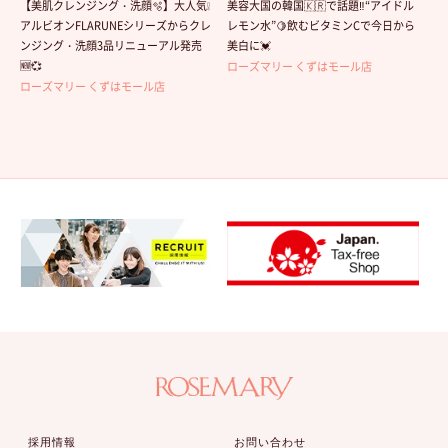
【美肌クレンジング・洗顔🫧】大人気❕
美容大国の韓国🇰🇷で話題‼️“アイドル
アルビオンFLARUNEシリーズからクレ
レモン水”🍋飲むビタミンCで今日から
ンジング・洗顔3品リニューアル発売
美白に💓
🆕💞
ローズマリー くずはモール店
ローズマリー くずはモール店
採用情報
お問い合わせ