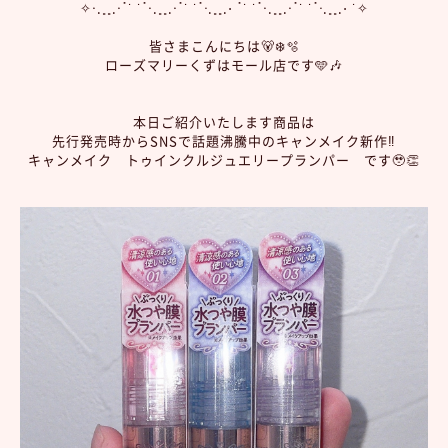
✧⋅.˳˳.⋅ॱ˙ ˙ॱ⋅.˳˳.⋅ॱ˙ ˙ॱᐧ.˳˳.⋅ ॱ˙ ˙ॱ⋅.˳˳.⋅ॱ˙ ˙ॱᐧ.˳˳.⋅ ˙✧
皆さまこんにちは🐻‍❄️🫧
ローズマリーくずはモール店です🩵🎶
本日ご紹介いたします商品は
先行発売時からSNSで話題沸騰中のキャンメイク新作‼️
キャンメイク トゥインクルジュエリープランパー です🥹👏