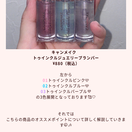
キャンメイク
トゥインクルジュエリープランパー
¥880（税込）
左から
01
トゥインクルピンク🩷
02
トゥインクルブルー🩵
03
トゥインクルパープル💜
の3色展開となっております🥰🤍
それでは
こちらの商品のオススメポイントについて詳しく解説していきま
す🤭🎶