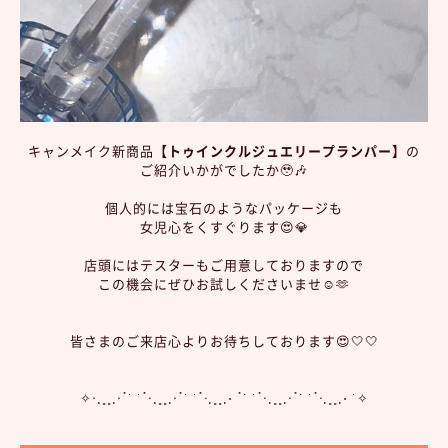
キャンメイク新商品
【トゥインクルジュエリープランパー】
の
ご紹介いかがでしたか🥹🎶
個人的には宝石のようなパッケージも
女児心をくすぐります😍💎
店頭にはテスターもご用意しておりますので
この機会にぜひお試しくださいませ☺️🫶
皆さまのご来店心よりお待ちしております😍🤍🤍
✧⋅.˳˳.⋅ॱ˙ ˙ॱ⋅.˳˳.⋅ॱ˙ ˙ॱᐧ.˳˳.⋅ ॱ˙ ˙ॱ⋅.˳˳.⋅ॱ˙ ˙ॱᐧ.˳˳.⋅ ˙✧