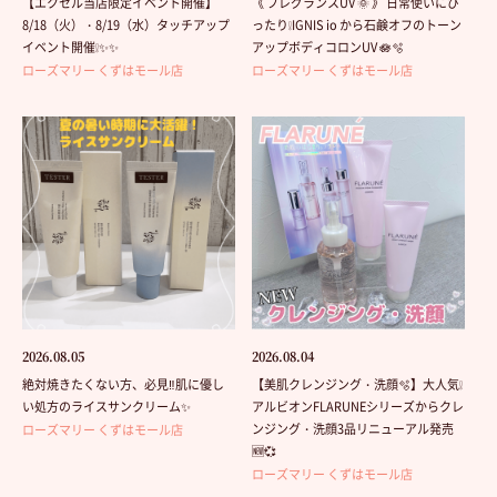
【エクセル当店限定イベント開催】
《 フレグランスUV 🌞 》 日常使いにぴ
8/18（火）・8/19（水）タッチアップ
ったり❕IGNIS io から石鹸オフのトーン
イベント開催❕✨✨
アップボディコロンUV 🪷🫧
ローズマリー くずはモール店
ローズマリー くずはモール店
2026.08.05
2026.08.04
絶対焼きたくない方、必見‼️肌に優し
【美肌クレンジング・洗顔🫧】大人気❕
い処方のライスサンクリーム✨
アルビオンFLARUNEシリーズからクレ
ンジング・洗顔3品リニューアル発売
ローズマリー くずはモール店
🆕💞
ローズマリー くずはモール店