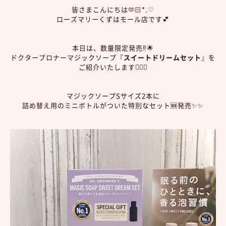
皆さまこんにちは🫶🏻*.♡
ローズマリーくずはモール店です💕
本日は、数量限定発売‼️🌟
ドクターブロナーマジックソープ『
スイートドリームセット
』を
ご紹介いたします💁🏻‍♀️
マジックソープSサイズ2本に
詰め替え用のミニボトルがついた特別なセット🆕発売✨✨