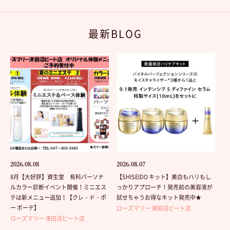
最新BLOG
2026.08.08
2026.08.07
8月【大好評】資生堂 有料パーソナ
【SHISEIDO キット】美白もハリもし
ルカラー診断イベント開催！ミニエス
っかりアプローチ！発売前の美容液が
テは新メニュー追加！【クレ・ド・ポ
試せちゃうお得なキット発売中★
ー ボーテ】
ローズマリー 津田沼ビート店
ローズマリー 津田沼ビート店