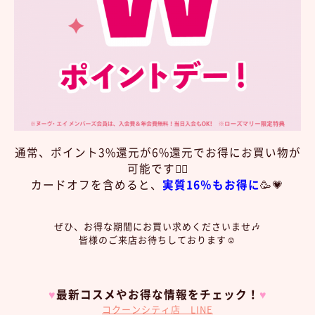
通常、ポイント3%還元が6%還元でお得にお買い物が
可能です❤️‍🔥
カードオフを含めると、
実質16％もお得に
🥳💗
ぜひ、お得な期間にお買い求めくださいませ🎶
皆様のご来店
お待ちしております☺️
♥︎
最新コスメやお得な情報をチェック！
♥︎
コクーンシティ店 LINE