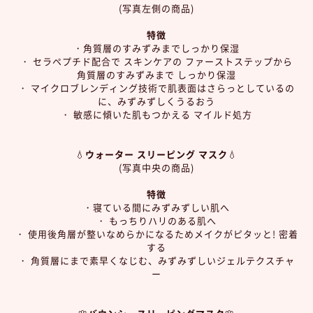
(写真左側の商品)
特徴
・角質層のすみずみまでしっかり保湿
・ セラペプチド配合で スキンケアの ファーストステップから
角質層のすみずみまで しっかり保湿
・ マイクロブレンディング技術で肌表面はさらっとしているの
に、みずみずしくうるおう
・ 敏感に傾いた肌もつかえる マイルド処方
💧
ウォーター スリーピング マスク
💧
(写真中央の商品)
特徴
・寝ている間にみずみずしい肌へ
・ もっちりハリのある肌へ
・ 使用後角層が整いなめらかになるためメイクがピタッと! 密着
する
・ 角質層にまで素早くなじむ、みずみずしいジェルテクスチャ
ー