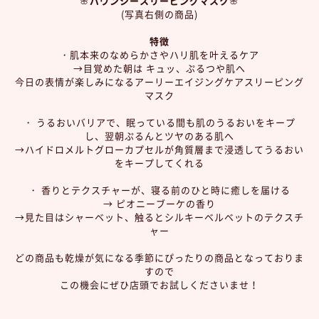
🌸
バウンシースリーピングマスク
🌸
(写真右側の商品)
特徴
・肌本来のなめらかさやハリ肌を叶えるケア
→目覚めた朝は キュッ、ぷるつや肌へ
今日の表情が楽しみになるアーリーエイジングケアスリーピング
マスク
・ うるおいバリアで、眠っている間も肌のうるおいをキープ
し、翌朝ぷるんとツヤのある肌へ
→ハイドロメルトグローカプセルが角質層まで浸透してうるおい
をキープしてくれる
・ 香りとテクスチャーが、寝る前のひと時に癒しを届ける
→ ピオニーブーケの香り
→見た目はシャーベット、触るとシルキーベルベットのテクスチ
ャー
どの商品も乾燥が気になる季節にぴったりの商品となっておりま
すので
この機会にぜひ店頭でお試しくださいませ！