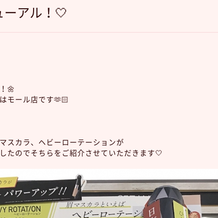
ーアル！🤍
！🌼
モール店です🫶🏻
マスカラ、ヘビーローテーションが
したのでそちらをご紹介させていただきます🤍