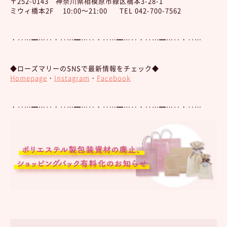
〒252-0143 神奈川県相模原市緑区橋本3-28-1
ミウィ橋本2F 10:00～21:00 TEL 042-700-7562
・‥…━…‥・‥…━…‥・‥…━…‥・‥…━…‥・‥…
◆ローズマリーのSNSで最新情報をチェック◆
Homepage
・
Instagram
・
Facebook
・‥…━…‥・‥…━…‥・‥…━…‥・‥…━…‥・‥…