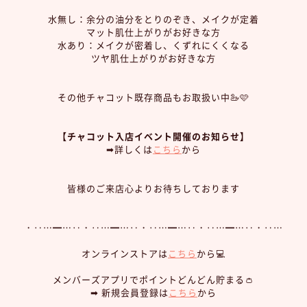
水無し：余分の油分をとりのぞき、メイクが定着
マット肌仕上がりがお好きな方
水あり：メイクが密着し、くずれにくくなる
ツヤ肌仕上がりがお好きな方
その他チャコット既存商品もお取扱い中🦢🩷
【チャコット入店イベント開催のお知らせ】
➡︎詳しくは
こちら
から
皆様のご来店心よりお待ちしております
・‥…━…‥・‥…━…‥・‥…━…‥・‥…━…‥・‥…
オンラインストアは
こちら
から💻
メンバーズアプリでポイントどんどん貯まる👛
➡︎ 新規会員登録は
こちら
から