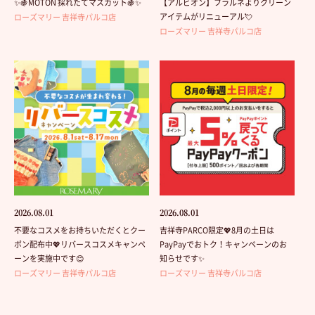
✨🍇MOTON 採れたてマスカット🍇✨
【アルビオン】フラルネよりクリーン
アイテムがリニューアル💘
ローズマリー 吉祥寺パルコ店
ローズマリー 吉祥寺パルコ店
2026.08.01
2026.08.01
不要なコスメをお持ちいただくとクー
吉祥寺PARCO限定💖8月の土日は
ポン配布中💖リバースコスメキャンペ
PayPayでおトク！キャンペーンのお
ーンを実施中です😊
知らせです✨
ローズマリー 吉祥寺パルコ店
ローズマリー 吉祥寺パルコ店