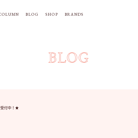
COLUMN
BLOG
SHOP
BRANDS
BLOG
約受付中！★