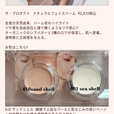
ザ・プロダクト ナチュラルフェイスバーム ¥2,970税込
全成分天然由来、バーム状のハイライト
ツヤ感を自由自在に操り輝くようなツヤ肌に‼︎
オーガニックのシアバターと3種のロウが保湿し、肌へ密着。
透明感と立体感を与える。
お色はこちら❗️
010 サンドシェル 繊細で上品なパールと肌なじみの良いベージ
ュが自然なツヤ感で透明感のある仕上がりに。