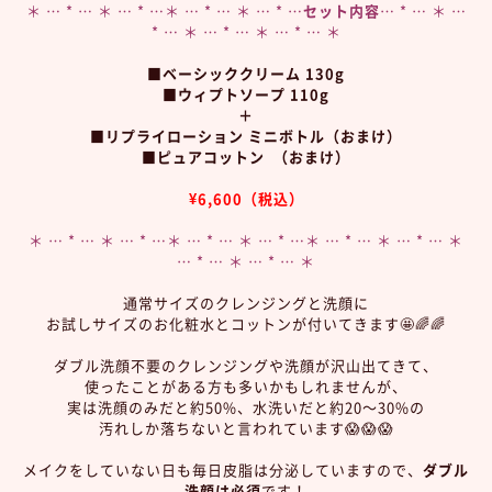
＊ … * … ＊ … * …＊ … * … ＊ … * …
セット内容
… * … ＊ …
* … ＊ … * … ＊ … * … ＊
■ベーシッククリーム 130g
■ウィプトソープ 110g
＋
■リプライローション ミニボトル（おまけ）
■ピュアコットン （おまけ）
¥6,600（税込）
＊ … * … ＊ … * …＊ … * … ＊ … * …＊ … * … ＊ … * … ＊
… * … ＊ … * … ＊
通常サイズのクレンジングと洗顔に
お試しサイズのお化粧水とコットンが付いてきます🤩🌈🌈
ダブル洗顔不要のクレンジングや洗顔が沢山出てきて、
使ったことがある方も多いかもしれませんが、
実は洗顔のみだと約50%、水洗いだと約20～30%の
汚れしか落ちないと言われています😱😱😱
メイクをしていない日も毎日皮脂は分泌していますので、
ダブル
洗顔は必須
です！