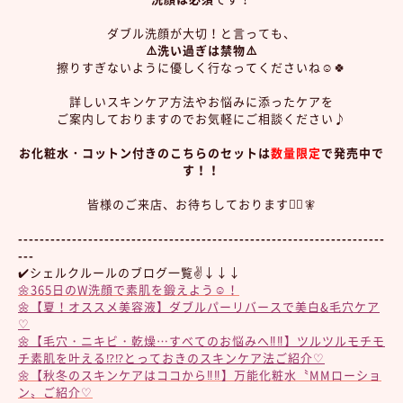
ダブル洗顔が大切！と言っても、
⚠️洗い過ぎは禁物⚠️
擦りすぎないように優しく行なってくださいね☺️🍀
詳しいスキンケア方法やお悩みに添ったケアを
ご案内しておりますのでお気軽にご相談ください♪
お化粧水・コットン付きのこちらのセットは
数量限定
で発売中で
す！！
皆様のご来店、お待ちしております🧚‍♀️🧚
--------------------------------------------------------------------
---
✔️シェルクルールのブログ一覧✌️↓↓↓
🌼365日のW洗顔で素肌を鍛えよう☺︎！
🌼【夏！オススメ美容液】ダブルパーリバースで美白&毛穴ケア
♡
🌼【毛穴・ニキビ・乾燥…すべてのお悩みへ‼︎‼︎】ツルツルモチモ
チ素肌を叶える⁉︎⁉︎とっておきのスキンケア法ご紹介♡
🌼【秋冬のスキンケアはココから‼︎‼︎】万能化粧水〝MMローショ
ン〟ご紹介♡