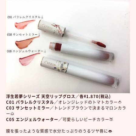
浮生若夢シリーズ 天空リップグロス／各¥1.870(税込)
C01
パラレルクリスタル
／オレンジレッドのトマトカラー🍅
C03 サンセットミラー
／トレンドブラウンで決まるマロンカラ
ー🌰
C05 エンジェルウォーター
／可愛らしいピーチカラー🍑
膜を張ったような質感で水分たっぷりのうるツヤ唇に👄