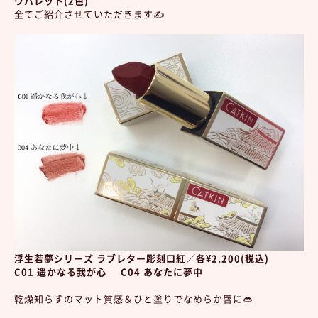
ウパレット(2色)
全てご紹介させていただきます✍️
浮生若夢シリーズ ラブレター彫刻口紅／各¥2.200(税込)
C01 遥かなる我が心
C04 あなたに夢中
乾燥知らずのマット質感＆ひと塗りでなめらか唇に👄