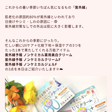
これからの暑い季節いちばん気になるもの「
紫外線
」
肌老化の原因約80%が紫外線といわれており
日焼けやシミ・しわの原因に‥😨
紫外線対策なしでの外出は肌に大きく影響します。
そんなこれからの季節にぴったり。
忙しい朝にUVケア＋化粧下地＋保湿ケアの3つを
たった1本で果たしてくれる万能アイテム
紫外線予報 ノンケミカル薬用美白クリーム
紫外線予報 ノンケミカルクリームF
紫外線予報 ノンケミカルジェルF
の3点を本日はご紹介いたします🌞☁️