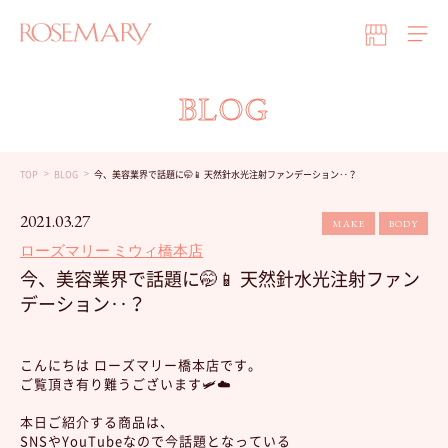
BLOG
TOP
BLOG
今、美容業界で話題に🤭📱 天然針水光注射ファンデーション‥？
2021.03.27
MAKE
BODY
ローズマリー ミウィ橋本店
今、美容業界で話題に🤭📱 天然針水光注射ファン
デーション‥？
こんにちは ローズマリー橋本店です。
ご覧頂き有り難うございます🛩☁️
本日ご紹介する商品は、
SNSやYouTubeなので今話題となっている