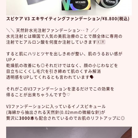
スピケア V3 エキサイティングファンデーション/¥
8.800(税込)
＼＼ 天然針水光注射ファンデーション‥？ ／／
水光注射とは韓国で人気の美肌治療のことで顔全体に専用の
注射でヒアルロン酸を何度か注射していきます🇰🇷
すると肌にハリとツヤを出しきめが整い、肌のうるおい感が
UP↗︎
乾燥肌の改善にも◎それだけではなく、顔の小じわなどを
目立ちにくくし毛穴を引き締めて肌のくすみ解消
透明感をUPしてくれるとも言われています🗣
それがこのV3ファンデーションを塗るだけでこの効果を
得ることが出来ちゃうんです👌♡
V3ファンデーションに入っているイノスピキュール
(海綿から抽出される天然針(0.02mmの微細な針)が
贅沢に
3000本
も配合されているのでお肌のリフトアップに◎