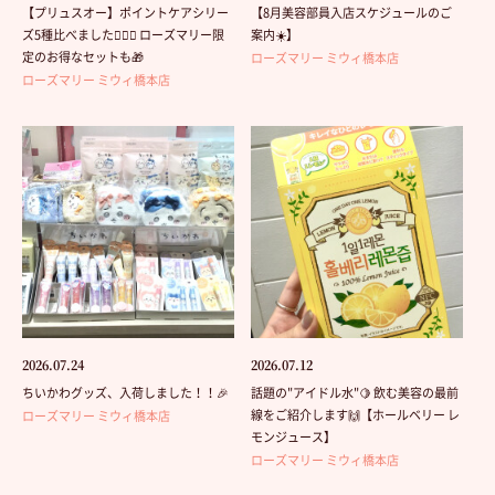
【プリュスオー】ポイントケアシリー
【8月美容部員入店スケジュールのご
ズ5種比べました💁🏻‍♀️ ローズマリー限
案内☀️】
定のお得なセットも🎁
ローズマリー ミウィ橋本店
ローズマリー ミウィ橋本店
2026.07.24
2026.07.12
ちいかわグッズ、入荷しました！！🎉
話題の"アイドル水"🍋 飲む美容の最前
線をご紹介します🙌【ホールベリー レ
ローズマリー ミウィ橋本店
モンジュース】
ローズマリー ミウィ橋本店