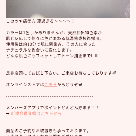
このツヤ感🥺☆ 凄過ぎる〜〜〜〜！
カラーは1色しかありませんが、天然抽出物色素が
肌と反応して徐々に色が変わる低温熟成技術採用。
使用後は約10分で肌に馴染み、その人に合った
ナチュラルな色合いに変化します。
どんな肌色にもフィットしてトーン捕正まで🙆🏻‍♀️
是非店頭にてお試し下さい。ご来店お待ちしております🌈
オンラインストアは
こちら
からどうぞ💻
------------------------------------------------
メンバーズアプリでポイントどんどん貯まる！！
➡︎
新規会員登録はこちらから
商品のご予約やお取置きも承っております。