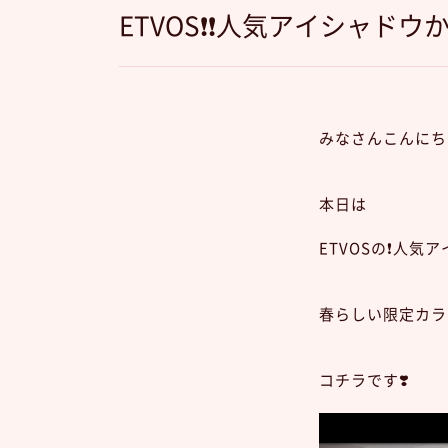
ETVOS❗️❗️人気アイシャド
みなさんこんにち
本日は
ETVOSの❗️人気ア
春らしい限定カラー
コチラです❣️