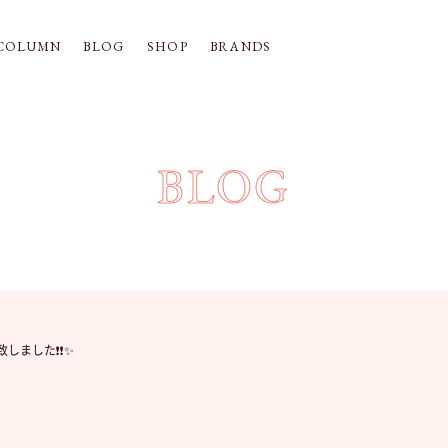
COLUMN
BLOG
SHOP
BRANDS
BLOG
しました❗️❗️✨